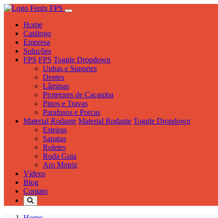
Home
Catálogo
Empresa
Soluções
FPS
FPS
Toggle Dropdown
Unhas e Suportes
Dentes
Lâminas
Protetores de Caçamba
Pinos e Travas
Parafusos e Porcas
Material Rodante
Material Rodante
Toggle Dropdown
Esteiras
Sapatas
Roletes
Roda Guia
Aro Motriz
Vídeos
Blog
Contato
Home