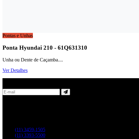
Pontas e Unhas
Ponta Hyundai 210 - 61Q631310
Unha ou Dente de Caçamba....
Ver Detalhes
NOVIDADES
Cadastre-se agora e recebe, informações,
promoções e novidades da Fenix FPS.
Entre em contato pelos telefones:
(11) 3459-1505
(11) 3393-5500