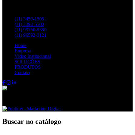
Entre em contato pelos telefones:
(11) 3459-1505
(11) 3393-5500
(11) 99250-8380
(11) 96592-0121
Home
Empresa
Vídeo Institucional
SOLUÇÕES
PRODUTOS
Contato
Fenix FPS © 2024 - Todos os direitos reservados
Buscar no catálogo