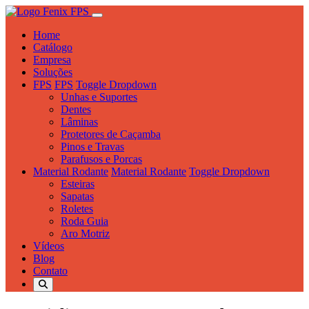
Home
Catálogo
Empresa
Soluções
FPS
FPS
Toggle Dropdown
Unhas e Suportes
Dentes
Lâminas
Protetores de Caçamba
Pinos e Travas
Parafusos e Porcas
Material Rodante
Material Rodante
Toggle Dropdown
Esteiras
Sapatas
Roletes
Roda Guia
Aro Motriz
Vídeos
Blog
Contato