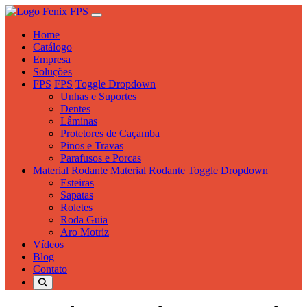
Home
Catálogo
Empresa
Soluções
FPS
FPS
Toggle Dropdown
Unhas e Suportes
Dentes
Lâminas
Protetores de Caçamba
Pinos e Travas
Parafusos e Porcas
Material Rodante
Material Rodante
Toggle Dropdown
Esteiras
Sapatas
Roletes
Roda Guia
Aro Motriz
Vídeos
Blog
Contato