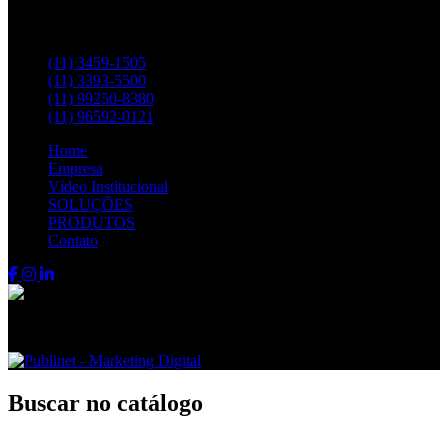
Entre em contato pelos telefones:
(11) 3459-1505
(11) 3393-5500
(11) 99250-8380
(11) 96592-0121
Home
Empresa
Vídeo Institucional
SOLUÇÕES
PRODUTOS
Contato
Fenix FPS © 2024 - Todos os direitos reservados
Buscar no catálogo