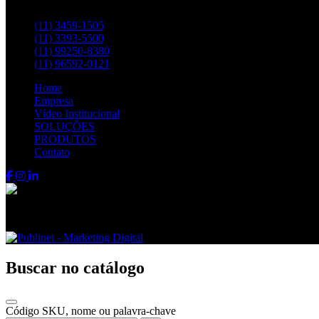
Entre em contato pelos telefones:
(11) 3459-1505
(11) 3393-5500
(11) 99250-8380
(11) 96592-0121
Home
Empresa
Vídeo Institucional
SOLUÇÕES
PRODUTOS
Contato
Fenix FPS © 2024 - Todos os direitos reservados
Buscar no catálogo
Código SKU, nome ou palavra-chave