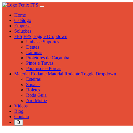
Home
Catálogo
Empresa
Soluções
FPS
FPS
Toggle Dropdown
Unhas e Suportes
Dentes
Lâminas
Protetores de Caçamba
Pinos e Travas
Parafusos e Porcas
Material Rodante
Material Rodante
Toggle Dropdown
Esteiras
Sapatas
Roletes
Roda Guia
Aro Motriz
Vídeos
Blog
Contato