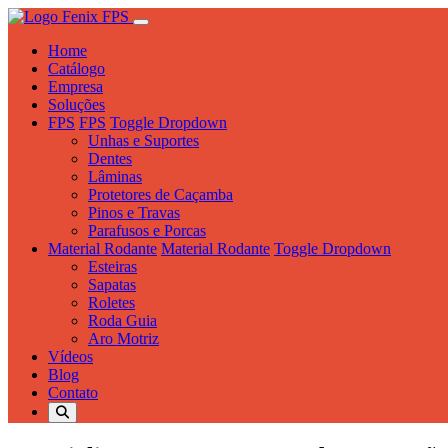
Home
Catálogo
Empresa
Soluções
FPS
FPS
Toggle Dropdown
Unhas e Suportes
Dentes
Lâminas
Protetores de Caçamba
Pinos e Travas
Parafusos e Porcas
Material Rodante
Material Rodante
Toggle Dropdown
Esteiras
Sapatas
Roletes
Roda Guia
Aro Motriz
Vídeos
Blog
Contato