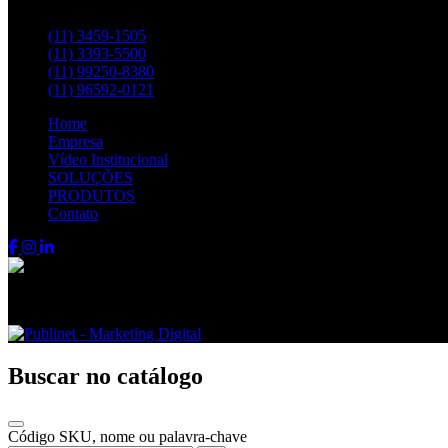
Entre em contato pelos telefones:
(11) 3459-1505
(11) 3393-5500
(11) 99250-8380
(11) 96592-0121
Home
Empresa
Vídeo Institucional
SOLUÇÕES
PRODUTOS
Contato
Fenix FPS © 2024 - Todos os direitos reservados
Buscar no catálogo
Código SKU, nome ou palavra-chave