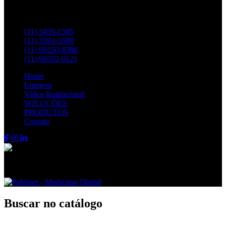
Entre em contato pelos telefones:
(11) 3459-1505
(11) 3393-5500
(11) 99250-8380
(11) 96592-0121
Home
Empresa
Vídeo Institucional
SOLUÇÕES
PRODUTOS
Contato
Fenix FPS © 2024 - Todos os direitos reservados
Buscar no catálogo