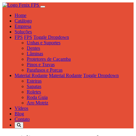
Home
Catálogo
Empresa
Soluções
FPS
FPS
Toggle Dropdown
Unhas e Suportes
Dentes
Lâminas
Protetores de Caçamba
Pinos e Travas
Parafusos e Porcas
Material Rodante
Material Rodante
Toggle Dropdown
Esteiras
Sapatas
Roletes
Roda Guia
Aro Motriz
Vídeos
Blog
Contato