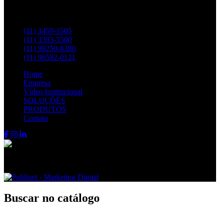
Entre em contato pelos telefones:
(11) 3459-1505
(11) 3393-5500
(11) 99250-8380
(11) 96592-0121
Home
Empresa
Vídeo Institucional
SOLUÇÕES
PRODUTOS
Contato
Fenix FPS © 2024 - Todos os direitos reservados
Buscar no catálogo