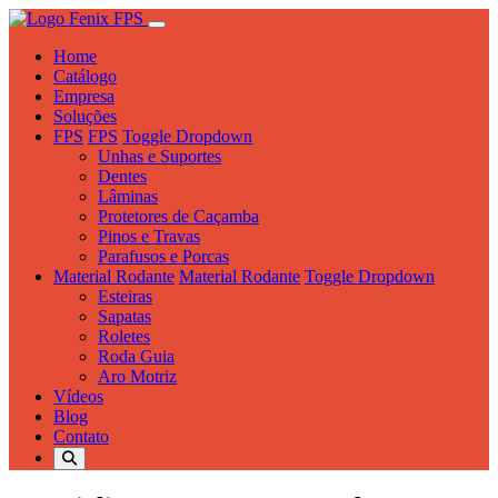
Home
Catálogo
Empresa
Soluções
FPS
FPS
Toggle Dropdown
Unhas e Suportes
Dentes
Lâminas
Protetores de Caçamba
Pinos e Travas
Parafusos e Porcas
Material Rodante
Material Rodante
Toggle Dropdown
Esteiras
Sapatas
Roletes
Roda Guia
Aro Motriz
Vídeos
Blog
Contato