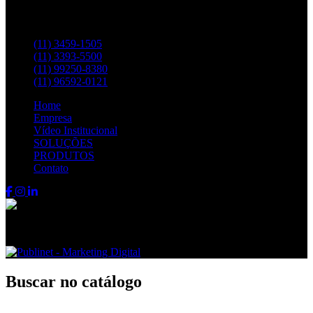
Entre em contato pelos telefones:
(11) 3459-1505
(11) 3393-5500
(11) 99250-8380
(11) 96592-0121
Home
Empresa
Vídeo Institucional
SOLUÇÕES
PRODUTOS
Contato
Fenix FPS © 2024 - Todos os direitos reservados
Buscar no catálogo