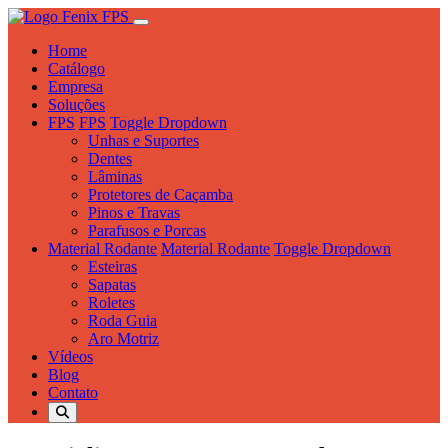
Home
Catálogo
Empresa
Soluções
FPS
FPS
Toggle Dropdown
Unhas e Suportes
Dentes
Lâminas
Protetores de Caçamba
Pinos e Travas
Parafusos e Porcas
Material Rodante
Material Rodante
Toggle Dropdown
Esteiras
Sapatas
Roletes
Roda Guia
Aro Motriz
Vídeos
Blog
Contato