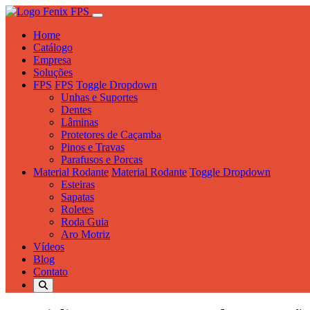
Home
Catálogo
Empresa
Soluções
FPS
FPS
Toggle Dropdown
Unhas e Suportes
Dentes
Lâminas
Protetores de Caçamba
Pinos e Travas
Parafusos e Porcas
Material Rodante
Material Rodante
Toggle Dropdown
Esteiras
Sapatas
Roletes
Roda Guia
Aro Motriz
Vídeos
Blog
Contato