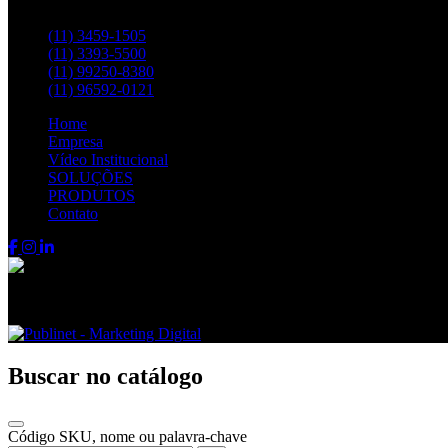
Entre em contato pelos telefones:
(11) 3459-1505
(11) 3393-5500
(11) 99250-8380
(11) 96592-0121
Home
Empresa
Vídeo Institucional
SOLUÇÕES
PRODUTOS
Contato
Fenix FPS © 2024 - Todos os direitos reservados
Buscar no catálogo
Código SKU, nome ou palavra-chave